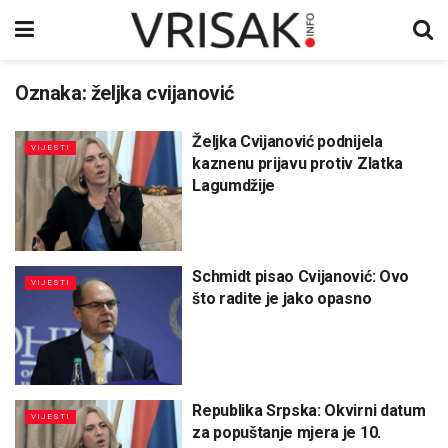
Oznaka:
željka cvijanović
Željka Cvijanović podnijela
VIJESTI
kaznenu prijavu protiv Zlatka
Lagumdžije
Schmidt pisao Cvijanović: Ovo
VIJESTI
što radite je jako opasno
Republika Srpska: Okvirni datum
VIJESTI
za popuštanje mjera je 10.