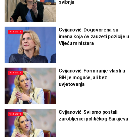
svibnja
Cvijanović: Dogovorena su
VIJESTI
imena koja će zauzeti pozicije u
Vijeću ministara
Cvijanović: Formiranje vlasti u
VIJESTI
BiH je moguće, ali bez
uvjetovanja
Cvijanović: Svi smo postali
VIJESTI
zarobljenici političkog Sarajeva