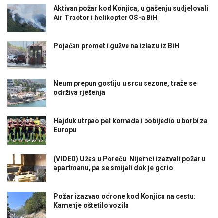
Aktivan požar kod Konjica, u gašenju sudjelovali
Air Tractor i helikopter OS-a BiH
Pojačan promet i gužve na izlazu iz BiH
Neum prepun gostiju u srcu sezone, traže se
održiva rješenja
Hajduk utrpao pet komada i pobijedio u borbi za
Europu
(VIDEO) Užas u Poreču: Nijemci izazvali požar u
apartmanu, pa se smijali dok je gorio
Požar izazvao odrone kod Konjica na cestu:
Kamenje oštetilo vozila