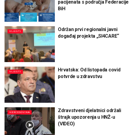
pacijenata s područja Federacije
BiH
Održan prvi regionalni javni
VIJESTI
događaj projekta „SI4CARE“
Hrvatska: Od listopada covid
VIJESTI
potvrde u zdravstvu
Zdravstveni djelatnici održali
HERCEGOVINA
štrajk upozorenja u HNŽ-u
(VIDEO)