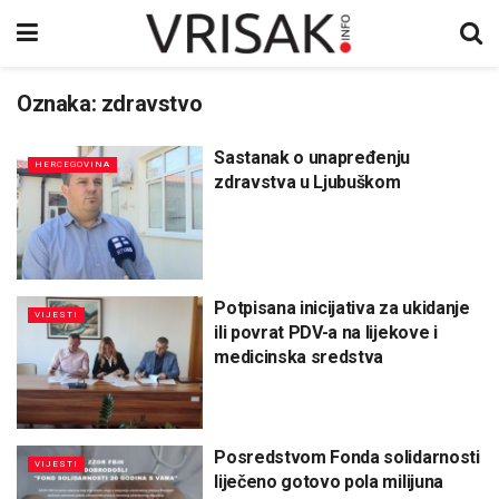
Oznaka:
zdravstvo
Sastanak o unapređenju
HERCEGOVINA
zdravstva u Ljubuškom
Potpisana inicijativa za ukidanje
VIJESTI
ili povrat PDV-a na lijekove i
medicinska sredstva
Posredstvom Fonda solidarnosti
VIJESTI
liječeno gotovo pola milijuna