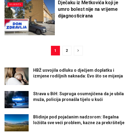
Dječaku iz Metkovića koji je
VIJESTI
umro bolest nije na vrijeme
dijagnosticirana
1
2
HBŽ usvojila odluku o dječjem doplatku i
izmjene rodiljnih naknada: Evo što se mijenja
Strava u BiH: Supruga osumnjičena da je ubila
muža, policija pronašla tijelo u kući
Blidinje pod pojačanim nadzorom: Ilegalna
ložišta sve veći problem, kazne za prekršitelje