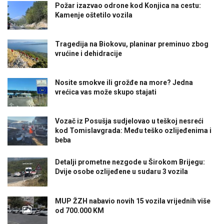
Požar izazvao odrone kod Konjica na cestu:
Kamenje oštetilo vozila
Tragedija na Biokovu, planinar preminuo zbog
vrućine i dehidracije
Nosite smokve ili grožđe na more? Jedna
vrećica vas može skupo stajati
Vozač iz Posušja sudjelovao u teškoj nesreći
kod Tomislavgrada: Među teško ozlijeđenima i
beba
Detalji prometne nezgode u Širokom Brijegu:
Dvije osobe ozlijeđene u sudaru 3 vozila
MUP ŽZH nabavio novih 15 vozila vrijednih više
od 700.000 KM