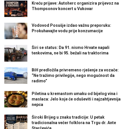
Kreću prijave: Autoherc organizira prijevoz na
Thompsonov koncert u Vukovar
Vodovod Posušje izdao važnu preporuku:
Prokuhavajte vodu prije konzumacije
Širi se status: Da 91. nismo Hrvate napali
tenkovima, ne bi 95. bežali na traktorima
BiH predložila privremeno rješenje za vozače:
“Ne tražimo privilegije, nego mogućnost da
radimo”
Piletina u kremastom umaku od bijelog vina i
maslaca: Jelo koje će oduševiti i najzahtjevnija
nepca
Široki Brijeg u znaku tradicije: U petak
tradicionalna večer folklora na Trgu dr. Ante
Starčevića