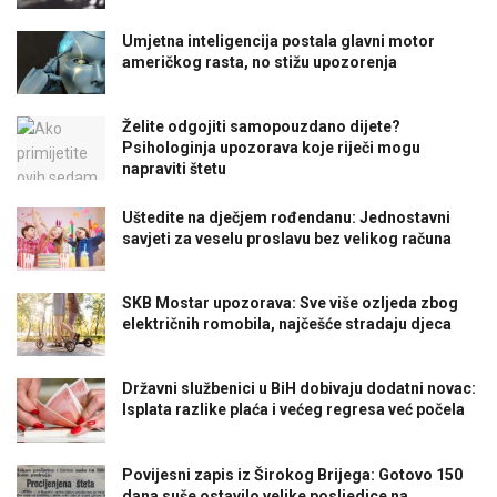
Umjetna inteligencija postala glavni motor
američkog rasta, no stižu upozorenja
Želite odgojiti samopouzdano dijete?
Psihologinja upozorava koje riječi mogu
napraviti štetu
Uštedite na dječjem rođendanu: Jednostavni
savjeti za veselu proslavu bez velikog računa
SKB Mostar upozorava: Sve više ozljeda zbog
električnih romobila, najčešće stradaju djeca
Državni službenici u BiH dobivaju dodatni novac:
Isplata razlike plaća i većeg regresa već počela
Povijesni zapis iz Širokog Brijega: Gotovo 150
dana suše ostavilo velike posljedice na