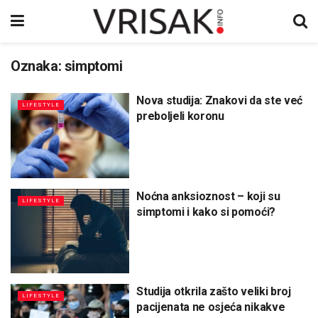
Oznaka:
simptomi
Nova studija: Znakovi da ste već
LIFESTYLE
preboljeli koronu
Noćna anksioznost – koji su
LIFESTYLE
simptomi i kako si pomoći?
Studija otkrila zašto veliki broj
LIFESTYLE
pacijenata ne osjeća nikakve