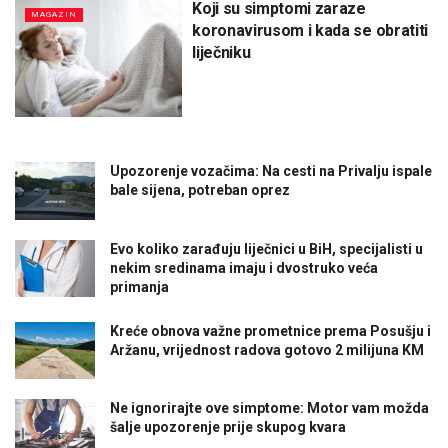
Koji su simptomi zaraze
MAGAZIN
koronavirusom i kada se obratiti
liječniku
Upozorenje vozačima: Na cesti na Privalju ispale
bale sijena, potreban oprez
Evo koliko zarađuju liječnici u BiH, specijalisti u
nekim sredinama imaju i dvostruko veća
primanja
Kreće obnova važne prometnice prema Posušju i
Aržanu, vrijednost radova gotovo 2 milijuna KM
Ne ignorirajte ove simptome: Motor vam možda
šalje upozorenje prije skupog kvara