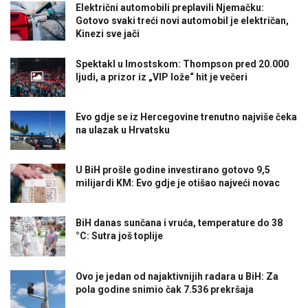
Električni automobili preplavili Njemačku:
Gotovo svaki treći novi automobil je električan,
Kinezi sve jači
Spektakl u Imostskom: Thompson pred 20.000
ljudi, a prizor iz „VIP lože“ hit je večeri
Evo gdje se iz Hercegovine trenutno najviše čeka
na ulazak u Hrvatsku
U BiH prošle godine investirano gotovo 9,5
milijardi KM: Evo gdje je otišao najveći novac
BiH danas sunčana i vruća, temperature do 38
°C: Sutra još toplije
Ovo je jedan od najaktivnijih radara u BiH: Za
pola godine snimio čak 7.536 prekršaja