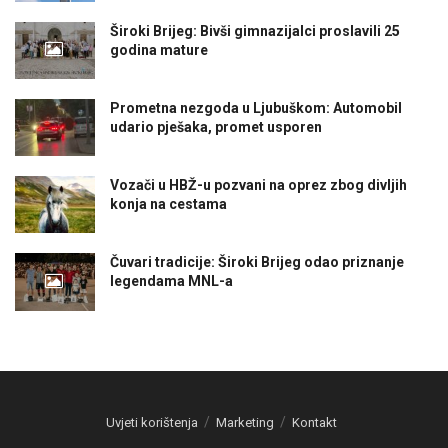
Široki Brijeg: Bivši gimnazijalci proslavili 25
godina mature
Prometna nezgoda u Ljubuškom: Automobil
udario pješaka, promet usporen
Vozači u HBŽ-u pozvani na oprez zbog divljih
konja na cestama
Čuvari tradicije: Široki Brijeg odao priznanje
legendama MNL-a
Uvjeti korištenja
Marketing
Kontakt