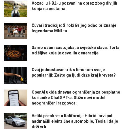
Vozači u HBŽ-u pozvani na oprez zbog divljih
konja na cestama
Čuvari tradicije: Široki Brijeg odao priznanje
legendama MNL-a
Samo osam sastojaka, a svjetska slava: Torta
od šljiva koja je osvojila generacije
Ovaj jednostavan trik s limunom sve je
popularniji: Zašto ga ljudi drže kraj kreveta?
OpenAI ukida dnevna ograničenja za besplatne
korisnike ChatGPT-a: Stižu novi modeli i
neograničeni razgovori
Veliki preokret u Kaliforniji: Hibridi prvi put
nadmašili električne automobile, Tesla i dalje
drži vrh