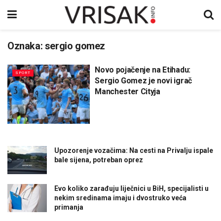
Oznaka:
sergio gomez
Novo pojačenje na Etihadu:
SPORT
Sergio Gomez je novi igrač
Manchester Cityja
Upozorenje vozačima: Na cesti na Privalju ispale
bale sijena, potreban oprez
Evo koliko zarađuju liječnici u BiH, specijalisti u
nekim sredinama imaju i dvostruko veća
primanja