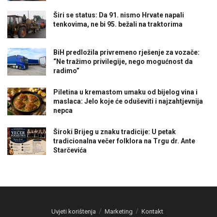
Širi se status: Da 91. nismo Hrvate napali
tenkovima, ne bi 95. bežali na traktorima
BiH predložila privremeno rješenje za vozače:
“Ne tražimo privilegije, nego mogućnost da
radimo”
Piletina u kremastom umaku od bijelog vina i
maslaca: Jelo koje će oduševiti i najzahtjevnija
nepca
Široki Brijeg u znaku tradicije: U petak
tradicionalna večer folklora na Trgu dr. Ante
Starčevića
Uvjeti korištenja
Marketing
Kontakt