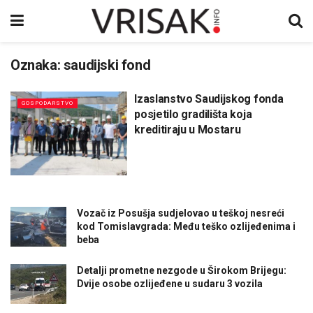
Oznaka:
saudijski fond
Izaslanstvo Saudijskog fonda
GOSPODARSTVO
posjetilo gradilišta koja
kreditiraju u Mostaru
Vozač iz Posušja sudjelovao u teškoj nesreći
kod Tomislavgrada: Među teško ozlijeđenima i
beba
Detalji prometne nezgode u Širokom Brijegu:
Dvije osobe ozlijeđene u sudaru 3 vozila