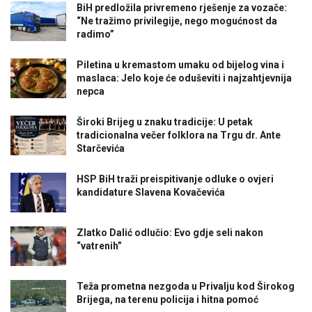
BiH predložila privremeno rješenje za vozače:
“Ne tražimo privilegije, nego mogućnost da
radimo”
Piletina u kremastom umaku od bijelog vina i
maslaca: Jelo koje će oduševiti i najzahtjevnija
nepca
Široki Brijeg u znaku tradicije: U petak
tradicionalna večer folklora na Trgu dr. Ante
Starčevića
HSP BiH traži preispitivanje odluke o ovjeri
kandidature Slavena Kovačevića
Zlatko Dalić odlučio: Evo gdje seli nakon
“vatrenih”
Teža prometna nezgoda u Privalju kod Širokog
Brijega, na terenu policija i hitna pomoć