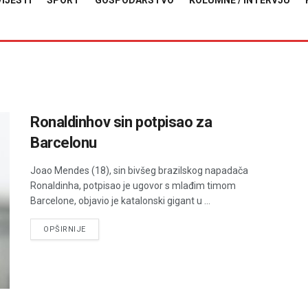
VIJESTI
SPORT
GOSPODARSTVO
KOLUMNE / INTERVJU
Ronaldinhov sin potpisao za
Barcelonu
Joao Mendes (18), sin bivšeg brazilskog napadača
Ronaldinha, potpisao je ugovor s mlađim timom
Barcelone, objavio je katalonski gigant u ...
DETAILS
OPŠIRNIJE