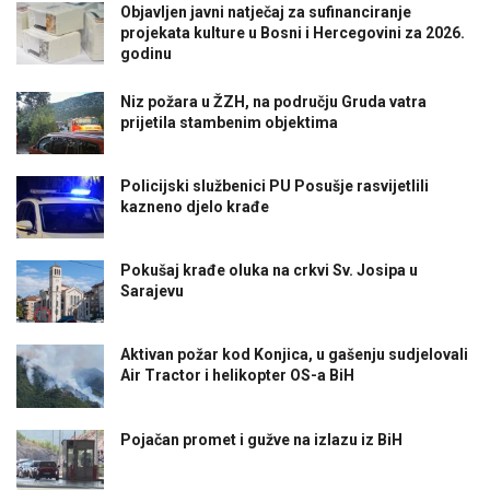
Objavljen javni natječaj za sufinanciranje
projekata kulture u Bosni i Hercegovini za 2026.
godinu
Niz požara u ŽZH, na području Gruda vatra
prijetila stambenim objektima
Policijski službenici PU Posušje rasvijetlili
kazneno djelo krađe
Pokušaj krađe oluka na crkvi Sv. Josipa u
Sarajevu
Aktivan požar kod Konjica, u gašenju sudjelovali
Air Tractor i helikopter OS-a BiH
Pojačan promet i gužve na izlazu iz BiH