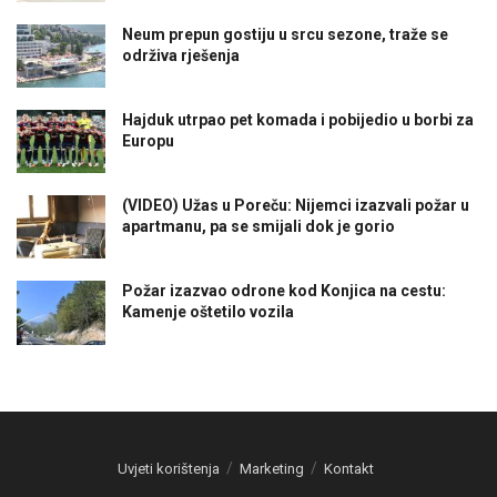
Neum prepun gostiju u srcu sezone, traže se
održiva rješenja
Hajduk utrpao pet komada i pobijedio u borbi za
Europu
(VIDEO) Užas u Poreču: Nijemci izazvali požar u
apartmanu, pa se smijali dok je gorio
Požar izazvao odrone kod Konjica na cestu:
Kamenje oštetilo vozila
Uvjeti korištenja
Marketing
Kontakt