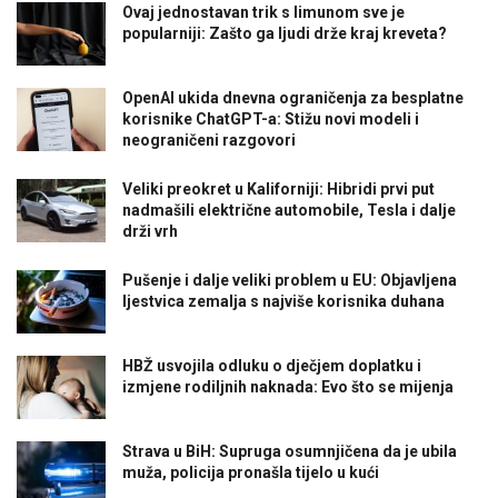
Ovaj jednostavan trik s limunom sve je
popularniji: Zašto ga ljudi drže kraj kreveta?
OpenAI ukida dnevna ograničenja za besplatne
korisnike ChatGPT-a: Stižu novi modeli i
neograničeni razgovori
Veliki preokret u Kaliforniji: Hibridi prvi put
nadmašili električne automobile, Tesla i dalje
drži vrh
Pušenje i dalje veliki problem u EU: Objavljena
ljestvica zemalja s najviše korisnika duhana
HBŽ usvojila odluku o dječjem doplatku i
izmjene rodiljnih naknada: Evo što se mijenja
Strava u BiH: Supruga osumnjičena da je ubila
muža, policija pronašla tijelo u kući