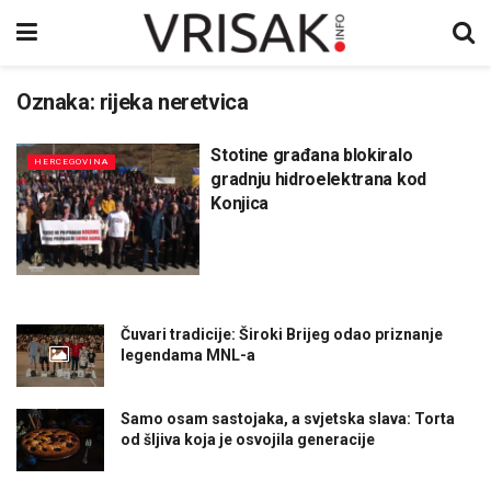
Oznaka:
rijeka neretvica
Stotine građana blokiralo
HERCEGOVINA
gradnju hidroelektrana kod
Konjica
Čuvari tradicije: Široki Brijeg odao priznanje
legendama MNL-a
Samo osam sastojaka, a svjetska slava: Torta
od šljiva koja je osvojila generacije