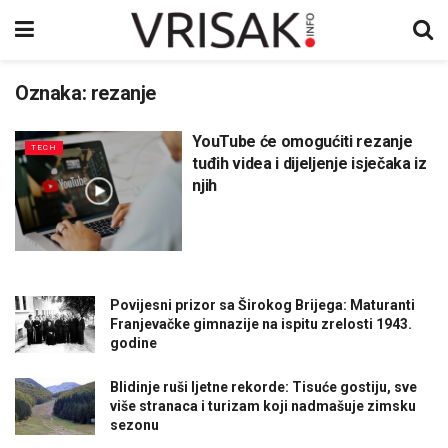
Oznaka:
rezanje
YouTube će omogućiti rezanje
TECH
tuđih videa i dijeljenje isječaka iz
njih
Povijesni prizor sa Širokog Brijega: Maturanti
Franjevačke gimnazije na ispitu zrelosti 1943.
godine
Blidinje ruši ljetne rekorde: Tisuće gostiju, sve
više stranaca i turizam koji nadmašuje zimsku
sezonu