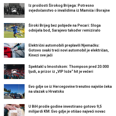
Iz prošlosti Širokog Brijega: Potresno
svjedočanstvo o invalidima iz Mamića i Borajne
Široki Brijeg bez pobjede na Pecari: Sloga
odnijela bod, Sarajevo također remiziralo
Električni automobili preplavili Njemačku:
Gotovo svaki treći novi automobil je električan,
Kinezi sve jači
Spektakl u Imostskom: Thompson pred 20.000
ljudi, a prizor iz „VIP lože“ hit je večeri
Evo gdje se iz Hercegovine trenutno najviše čeka
na ulazak u Hrvatsku
U BiH prošle godine investirano gotovo 9,5
milijardi KM: Evo gdje je otišao najveći novac