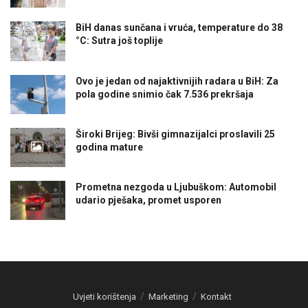
BiH danas sunčana i vruća, temperature do 38
°C: Sutra još toplije
Ovo je jedan od najaktivnijih radara u BiH: Za
pola godine snimio čak 7.536 prekršaja
Široki Brijeg: Bivši gimnazijalci proslavili 25
godina mature
Prometna nezgoda u Ljubuškom: Automobil
udario pješaka, promet usporen
Uvjeti korištenja
Marketing
Kontakt