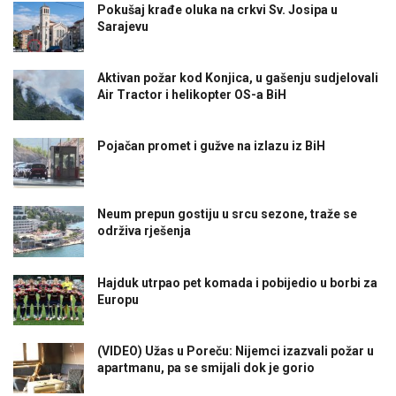
Pokušaj krađe oluka na crkvi Sv. Josipa u
Sarajevu
Aktivan požar kod Konjica, u gašenju sudjelovali
Air Tractor i helikopter OS-a BiH
Pojačan promet i gužve na izlazu iz BiH
Neum prepun gostiju u srcu sezone, traže se
održiva rješenja
Hajduk utrpao pet komada i pobijedio u borbi za
Europu
(VIDEO) Užas u Poreču: Nijemci izazvali požar u
apartmanu, pa se smijali dok je gorio