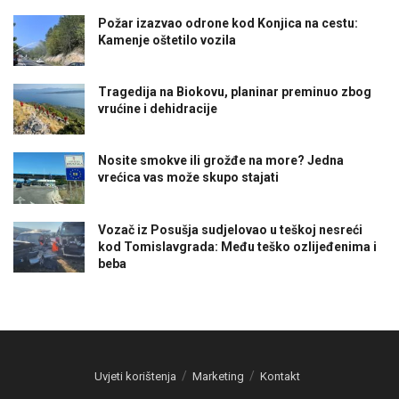
Požar izazvao odrone kod Konjica na cestu:
Kamenje oštetilo vozila
Tragedija na Biokovu, planinar preminuo zbog
vrućine i dehidracije
Nosite smokve ili grožđe na more? Jedna
vrećica vas može skupo stajati
Vozač iz Posušja sudjelovao u teškoj nesreći
kod Tomislavgrada: Među teško ozlijeđenima i
beba
Uvjeti korištenja
Marketing
Kontakt