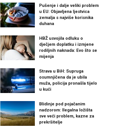
Pušenje i dalje veliki problem
u EU: Objavljena ljestvica
zemalja s najviše korisnika
duhana
HBŽ usvojila odluku o
dječjem doplatku i izmjene
rodiljnih naknada: Evo što se
mijenja
Strava u BiH: Supruga
osumnjičena da je ubila
muža, policija pronašla tijelo
u kući
Blidinje pod pojačanim
nadzorom: Ilegalna ložišta
sve veći problem, kazne za
prekršitelje