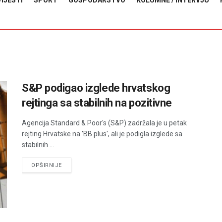
VIJESTI
SPORT
GOSPODARSTVO
KOLUMNE / INTERVJU
S&P podigao izglede hrvatskog
rejtinga sa stabilnih na pozitivne
Agencija Standard & Poor's (S&P) zadržala je u petak
rejting Hrvatske na 'BB plus', ali je podigla izglede sa
stabilnih ...
DETAILS
OPŠIRNIJE