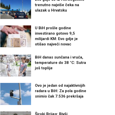
trenutno najviše čeka na
ulazak u Hrvatsku
U BiH prošle godine
investirano gotovo 9,5
milijardi KM: Evo gdje je
otišao najveći novac
BiH danas sunčana i vruća,
temperature do 38 °C: Sutra
još toplije
Ovo je jedan od najaktivnijih
radara u BiH: Za pola godine
snimio čak 7.536 prekršaja
Široki Brijeg: Bivši