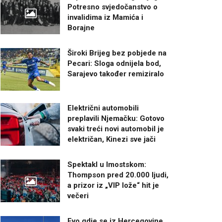
Potresno svjedočanstvo o
invalidima iz Mamića i
Borajne
Široki Brijeg bez pobjede na
Pecari: Sloga odnijela bod,
Sarajevo također remiziralo
Električni automobili
preplavili Njemačku: Gotovo
svaki treći novi automobil je
električan, Kinezi sve jači
Spektakl u Imostskom:
Thompson pred 20.000 ljudi,
a prizor iz „VIP lože“ hit je
večeri
Evo gdje se iz Hercegovine