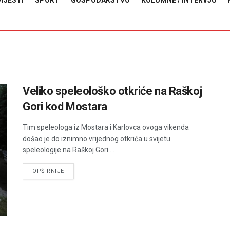
VIJESTI
SPORT
GOSPODARSTVO
KOLUMNE / INTERVJU
Veliko speleološko otkriće na Raškoj
Gori kod Mostara
Tim speleologa iz Mostara i Karlovca ovoga vikenda
došao je do iznimno vrijednog otkrića u svijetu
speleologije na Raškoj Gori ...
DETAILS
OPŠIRNIJE