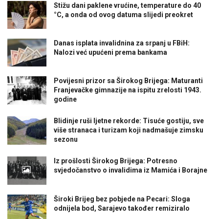
Stižu dani paklene vrućine, temperature do 40
°C, a onda od ovog datuma slijedi preokret
Danas isplata invalidnina za srpanj u FBiH:
Nalozi već upućeni prema bankama
Povijesni prizor sa Širokog Brijega: Maturanti
Franjevačke gimnazije na ispitu zrelosti 1943.
godine
Blidinje ruši ljetne rekorde: Tisuće gostiju, sve
više stranaca i turizam koji nadmašuje zimsku
sezonu
Iz prošlosti Širokog Brijega: Potresno
svjedočanstvo o invalidima iz Mamića i Borajne
Široki Brijeg bez pobjede na Pecari: Sloga
odnijela bod, Sarajevo također remiziralo