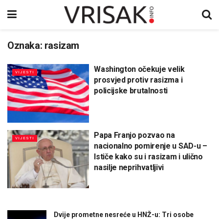
Oznaka:
rasizam
Washington očekuje velik
VIJESTI
prosvjed protiv rasizma i
policijske brutalnosti
Papa Franjo pozvao na
VIJESTI
nacionalno pomirenje u SAD-u –
Ističe kako su i rasizam i ulično
nasilje neprihvatljivi
Dvije prometne nesreće u HNŽ-u: Tri osobe