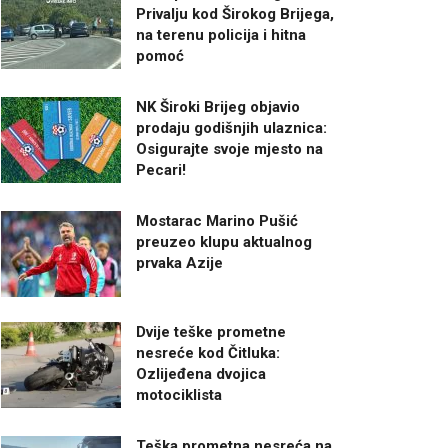
Privalju kod Širokog Brijega,
na terenu policija i hitna
pomoć
NK Široki Brijeg objavio
prodaju godišnjih ulaznica:
Osigurajte svoje mjesto na
Pecari!
Mostarac Marino Pušić
preuzeo klupu aktualnog
prvaka Azije
Dvije teške prometne
nesreće kod Čitluka:
Ozlijeđena dvojica
motociklista
Teška prometna nesreća na