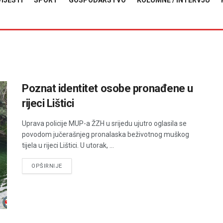
VIJESTI
SPORT
GOSPODARSTVO
KOLUMNE / INTERVJU
Poznat identitet osobe pronađene u
rijeci Lištici
Uprava policije MUP-a ŽZH u srijedu ujutro oglasila se
povodom jučerašnjeg pronalaska beživotnog muškog
tijela u rijeci Lištici. U utorak, ...
DETAILS
OPŠIRNIJE