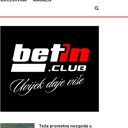
HERCEGOVINA
MAGAZIN
Teža prometna nezgoda u