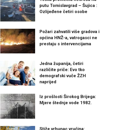
putu Tomislavgrad – Šujica :
Ozlijeđene četiri osobe
Požari zahvatili više gradova i
općina HNŽ-a, vatrogasci ne
prestaju s intervencijama
Jedna županija, četiri
različite priče: Evo tko
demografski vuče ŽZH
naprijed
Iz prošlosti Širokog Brijega:
Mjere štednje vode 1982.
Stiže vrhunac vrućina: