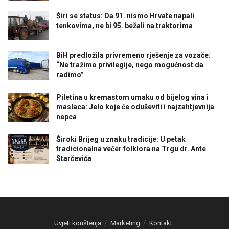
Širi se status: Da 91. nismo Hrvate napali
tenkovima, ne bi 95. bežali na traktorima
BiH predložila privremeno rješenje za vozače:
“Ne tražimo privilegije, nego mogućnost da
radimo”
Piletina u kremastom umaku od bijelog vina i
maslaca: Jelo koje će oduševiti i najzahtjevnija
nepca
Široki Brijeg u znaku tradicije: U petak
tradicionalna večer folklora na Trgu dr. Ante
Starčevića
Uvjeti korištenja
Marketing
Kontakt