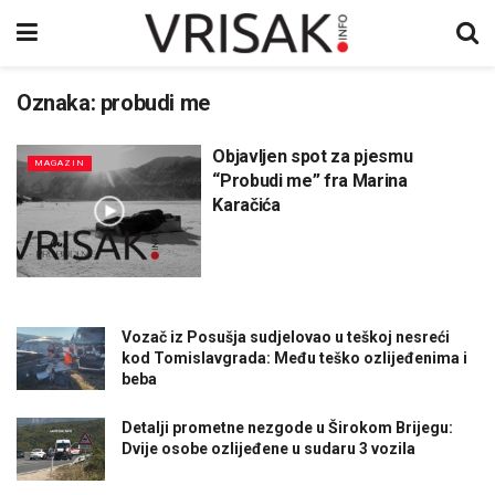
Oznaka:
probudi me
Objavljen spot za pjesmu
MAGAZIN
“Probudi me” fra Marina
Karačića
Vozač iz Posušja sudjelovao u teškoj nesreći
kod Tomislavgrada: Među teško ozlijeđenima i
beba
Detalji prometne nezgode u Širokom Brijegu:
Dvije osobe ozlijeđene u sudaru 3 vozila