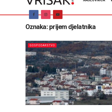
NASLOVNICA
Oznaka:
prijem djelatnika
GOSPODARSTVO