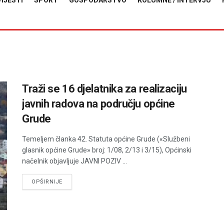
VIJESTI
SPORT
GOSPODARSTVO
KOLUMNE / INTERVJU
Traži se 16 djelatnika za realizaciju
javnih radova na području općine
Grude
Temeljem članka 42. Statuta općine Grude («Službeni
glasnik općine Grude» broj: 1/08, 2/13 i 3/15), Općinski
načelnik objavljuje JAVNI POZIV ...
DETAILS
OPŠIRNIJE