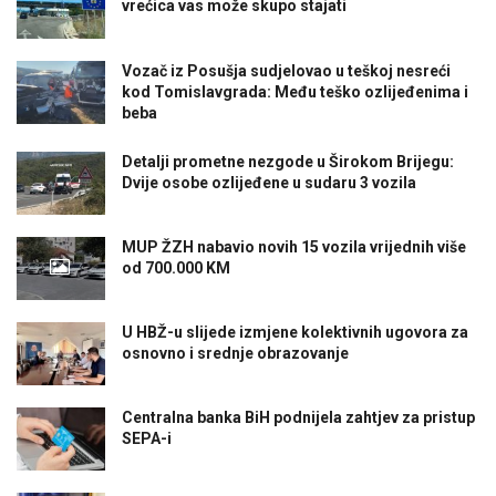
vrećica vas može skupo stajati
Vozač iz Posušja sudjelovao u teškoj nesreći
kod Tomislavgrada: Među teško ozlijeđenima i
beba
Detalji prometne nezgode u Širokom Brijegu:
Dvije osobe ozlijeđene u sudaru 3 vozila
MUP ŽZH nabavio novih 15 vozila vrijednih više
od 700.000 KM
U HBŽ-u slijede izmjene kolektivnih ugovora za
osnovno i srednje obrazovanje
Centralna banka BiH podnijela zahtjev za pristup
SEPA-i