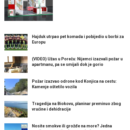
Hajduk utrpao pet komada i pobijedio u borbi za
Europu
(VIDEO) Užas u Poreču: Nijemci izazvali požar u
apartmanu, pa se smijali dok je gorio
Požar izazvao odrone kod Konjica na cestu:
Kamenje oštetilo vozila
Tragedija na Biokovu, planinar preminuo zbog
vrućine i dehidracije
Nosite smokve ili grožđe na more? Jedna