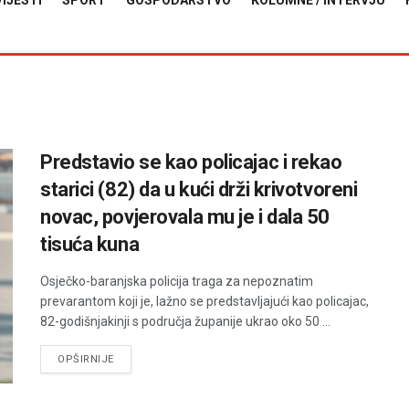
VIJESTI
SPORT
GOSPODARSTVO
KOLUMNE / INTERVJU
Predstavio se kao policajac i rekao
starici (82) da u kući drži krivotvoreni
novac, povjerovala mu je i dala 50
tisuća kuna
Osječko-baranjska policija traga za nepoznatim
prevarantom koji je, lažno se predstavljajući kao policajac,
82-godišnjakinji s područja županije ukrao oko 50 ...
DETAILS
OPŠIRNIJE