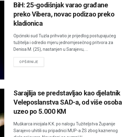
BiH: 25-godišnjak varao građane
preko Vibera, novac podizao preko
kladionica
Općinski sud Tuzla prihvatio je prijedlog postupajućeg
tužitelja i odredio mjeru jednomjesečnog pritvora za
Denisa M. (25), nastanjen u Sarajevu, ...
DETAILS
OPŠIRNIJE
Sarajlija se predstavljao kao djelatnik
Veleposlanstva SAD-a, od više osoba
uzeo po 5.000 KM
Muškarca inicijala K.K. po nalogu Tužiteljstva Županije
Sarajevo uhitili su pripadnici MUP-a ŽS zbog kaznenog