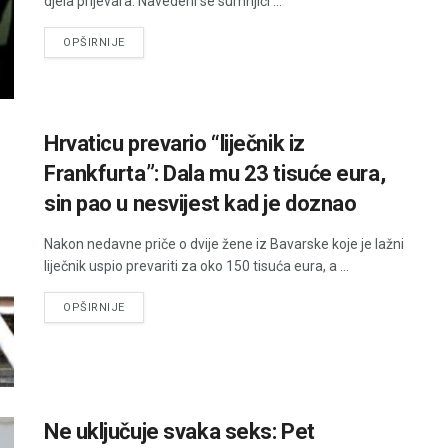
djela prijevara. Navedeni se sumnjiči ...
DETAILS
OPŠIRNIJE
Hrvaticu prevario “liječnik iz
Frankfurta”: Dala mu 23 tisuće eura,
sin pao u nesvijest kad je doznao
Nakon nedavne priče o dvije žene iz Bavarske koje je lažni
liječnik uspio prevariti za oko 150 tisuća eura, a ...
DETAILS
OPŠIRNIJE
Ne uključuje svaka seks: Pet