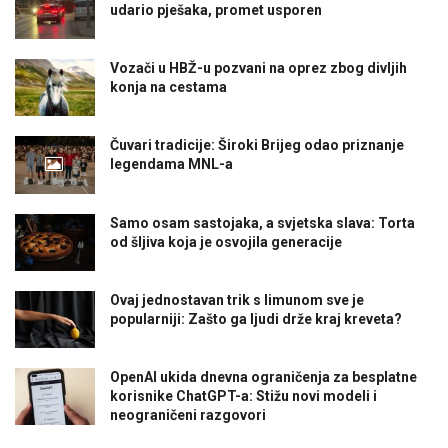
udario pješaka, promet usporen
Vozači u HBŽ-u pozvani na oprez zbog divljih
konja na cestama
Čuvari tradicije: Široki Brijeg odao priznanje
legendama MNL-a
Samo osam sastojaka, a svjetska slava: Torta
od šljiva koja je osvojila generacije
Ovaj jednostavan trik s limunom sve je
popularniji: Zašto ga ljudi drže kraj kreveta?
OpenAI ukida dnevna ograničenja za besplatne
korisnike ChatGPT-a: Stižu novi modeli i
neograničeni razgovori