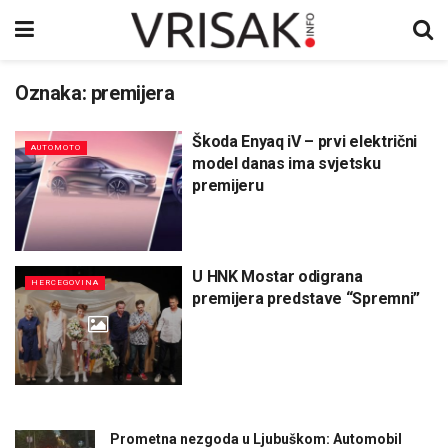
Oznaka:
premijera
Škoda Enyaq iV – prvi električni
AUTOMOTO
model danas ima svjetsku
premijeru
U HNK Mostar odigrana
HERCEGOVINA
premijera predstave “Spremni”
Prometna nezgoda u Ljubuškom: Automobil