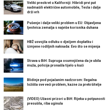
Veliki preokret u Kaliforniji: Hibridi prvi put
nadmašili električne automobile, Tesla i dalje
drži vrh
Pušenje i dalje veliki problem u EU: Objavljena
ljestvica zemalja s najviše korisnika duhana
HBŽ usvojila odluku o dječjem doplatku i
izmjene rodiljnih naknada: Evo što se mijenja
Strava u BiH: Supruga osumnjičena da je ubila
muža, policija pronašla tijelo u kući
Blidinje pod pojačanim nadzorom: Ilegalna
ložišta sve veći problem, kazne za prekršitelje
(VIDEO) Užasni prizori u BiH: Rijeka u potpunosti
presušila, riba uginula