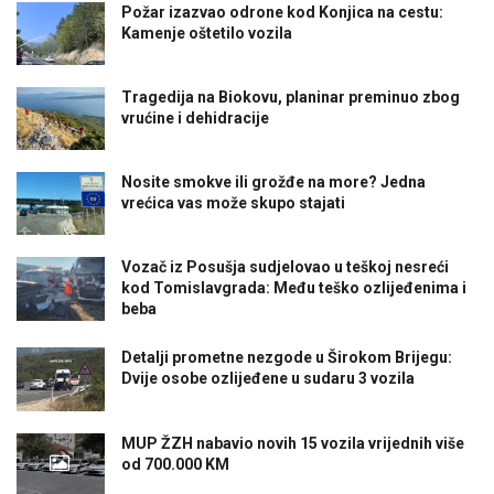
Požar izazvao odrone kod Konjica na cestu:
Kamenje oštetilo vozila
Tragedija na Biokovu, planinar preminuo zbog
vrućine i dehidracije
Nosite smokve ili grožđe na more? Jedna
vrećica vas može skupo stajati
Vozač iz Posušja sudjelovao u teškoj nesreći
kod Tomislavgrada: Među teško ozlijeđenima i
beba
Detalji prometne nezgode u Širokom Brijegu:
Dvije osobe ozlijeđene u sudaru 3 vozila
MUP ŽZH nabavio novih 15 vozila vrijednih više
od 700.000 KM