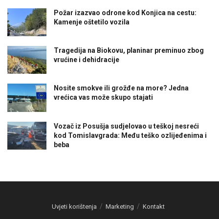
Požar izazvao odrone kod Konjica na cestu:
Kamenje oštetilo vozila
Tragedija na Biokovu, planinar preminuo zbog
vrućine i dehidracije
Nosite smokve ili grožđe na more? Jedna
vrećica vas može skupo stajati
Vozač iz Posušja sudjelovao u teškoj nesreći
kod Tomislavgrada: Među teško ozlijeđenima i
beba
Uvjeti korištenja
Marketing
Kontakt