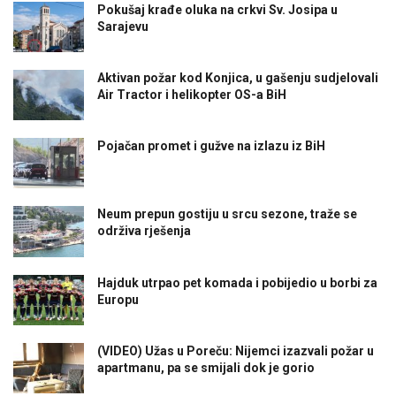
Pokušaj krađe oluka na crkvi Sv. Josipa u
Sarajevu
Aktivan požar kod Konjica, u gašenju sudjelovali
Air Tractor i helikopter OS-a BiH
Pojačan promet i gužve na izlazu iz BiH
Neum prepun gostiju u srcu sezone, traže se
održiva rješenja
Hajduk utrpao pet komada i pobijedio u borbi za
Europu
(VIDEO) Užas u Poreču: Nijemci izazvali požar u
apartmanu, pa se smijali dok je gorio