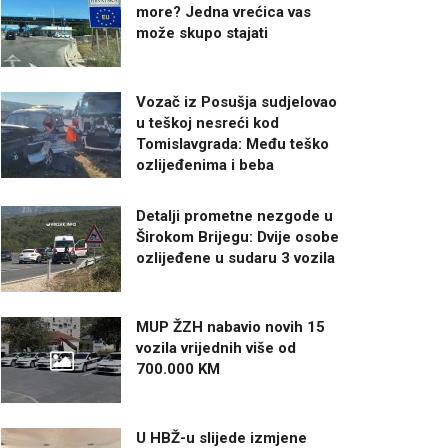
more? Jedna vrećica vas
može skupo stajati
Vozač iz Posušja sudjelovao
u teškoj nesreći kod
Tomislavgrada: Među teško
ozlijeđenima i beba
Detalji prometne nezgode u
Širokom Brijegu: Dvije osobe
ozlijeđene u sudaru 3 vozila
MUP ŽZH nabavio novih 15
vozila vrijednih više od
700.000 KM
U HBŽ-u slijede izmjene