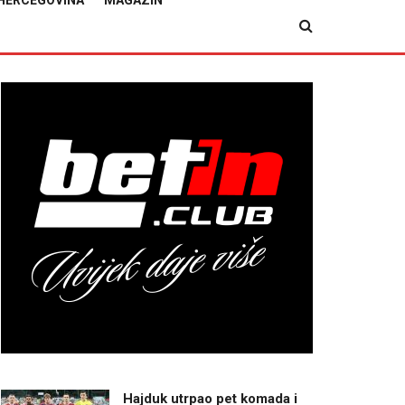
HERCEGOVINA
MAGAZIN
Hajduk utrpao pet komada i