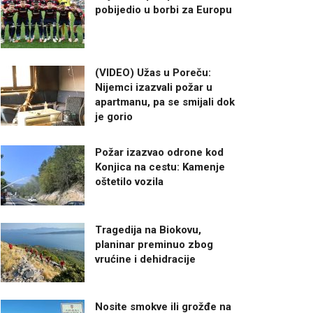
pobijedio u borbi za Europu
(VIDEO) Užas u Poreču:
Nijemci izazvali požar u
apartmanu, pa se smijali dok
je gorio
Požar izazvao odrone kod
Konjica na cestu: Kamenje
oštetilo vozila
Tragedija na Biokovu,
planinar preminuo zbog
vrućine i dehidracije
Nosite smokve ili grožđe na