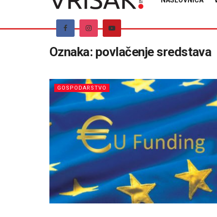
NASLOVNICA
Oznaka:
povlačenje sredstava
GOSPODARSTVO