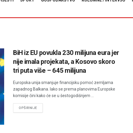
VIJESTI
SPORT
GOSPODARSTVO
KOLUMNE / INTERVJU
BiH iz EU povukla 230 milijuna eura jer
nije imala projekata, a Kosovo skoro
tri puta više – 645 milijuna
Europska unija smanjuje financijsku pomoć zemljama
zapadnog Balkana. Iako se prema planovima Europske
komisije čini kako će se u šestogodišnjem ...
DETAILS
OPŠIRNIJE