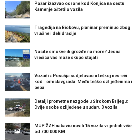
Požar izazvao odrone kod Konjica na cestu:
Kamenje oštetilo vozila
Tragedija na Biokovu, planinar preminuo zbog
vrućine i dehidracije
Nosite smokve ili grožđe na more? Jedna
vrećica vas može skupo stajati
Vozač iz Posušja sudjelovao u teškoj nesreći
kod Tomislavgrada: Među teško ozlijeđenima i
beba
Detalji prometne nezgode u Širokom Brijegu:
Dvije osobe ozlijeđene u sudaru 3 vozila
MUP ŽZH nabavio novih 15 vozila vrijednih više
od 700.000 KM