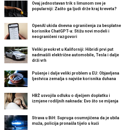
Ovaj jednostavan trik s limunom sve je
popularniji: Zašto ga ljudi drže kraj kreveta?
OpenAI ukida dnevna ograničenja za besplatne
korisnike ChatGPT-a: Stižu novi modeli i
neograničeni razgovori
Veliki preokret u Kaliforniji: Hibridi prvi put
nadmašili električne automobile, Tesla i dalje
drži vrh
Pušenje i dalje veliki problem u EU: Objavljena
ljestvica zemalja s najviše korisnika duhana
HBŽ usvojila odluku o dječjem doplatku i
izmjene rodiljnih naknada: Evo što se mijenja
Strava u BiH: Supruga osumnjičena da je ubila
muža, policija pronašla tijelo u kući