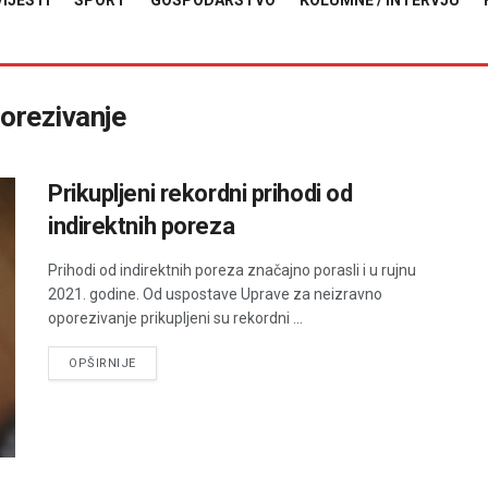
VIJESTI
SPORT
GOSPODARSTVO
KOLUMNE / INTERVJU
porezivanje
Prikupljeni rekordni prihodi od
indirektnih poreza
Prihodi od indirektnih poreza značajno porasli i u rujnu
2021. godine. Od uspostave Uprave za neizravno
oporezivanje prikupljeni su rekordni ...
DETAILS
OPŠIRNIJE