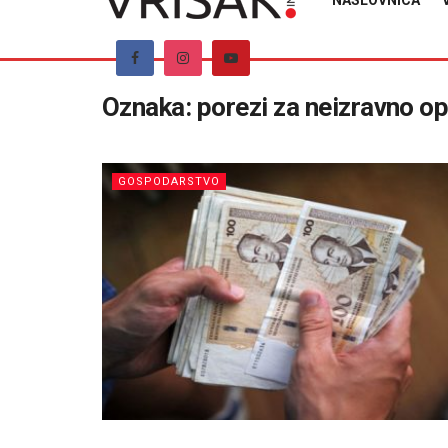
NASLOVNICA
Oznaka:
porezi za neizravno o
GOSPODARSTVO