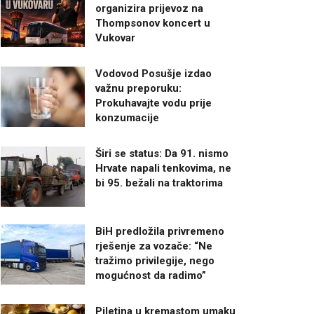
organizira prijevoz na
Thompsonov koncert u
Vukovar
Vodovod Posušje izdao
važnu preporuku:
Prokuhavajte vodu prije
konzumacije
Širi se status: Da 91. nismo
Hrvate napali tenkovima, ne
bi 95. bežali na traktorima
BiH predložila privremeno
rješenje za vozače: “Ne
tražimo privilegije, nego
mogućnost da radimo”
Piletina u kremastom umaku