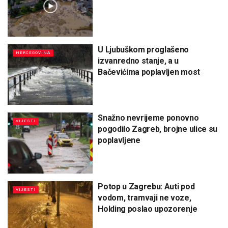
U Ljubuškom proglašeno
HERCEGOVINA
izvanredno stanje, a u
Bačevićima poplavljen most
Snažno nevrijeme ponovno
VIJESTI
pogodilo Zagreb, brojne ulice su
poplavljene
Potop u Zagrebu: Auti pod
VIJESTI
vodom, tramvaji ne voze,
Holding poslao upozorenje