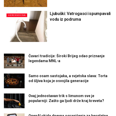
Ljubuški: Vatrogasci ispumpavali
HERCEGOVINA
vodu iz podruma
Čuvari tradicije: Široki Brijeg odao priznanje
legendama MNL-a
Samo osam sastojaka, a svjetska slava: Torta
od šljiva koja je osvojila generacije
Ovaj jednostavan trik s limunom sve je
popularniji: Zašto ga ljudi drže kraj kreveta?
OpenAI ukida dnevna ograničenja za besplatne