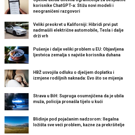
korisnike ChatGPT-a: Stižu novi modeli i
neograničeni razgovori
Veliki preokret u Kaliforniji: Hibridi prvi put
nadmašili električne automobile, Tesla i dalje
drži vrh
Pušenje i dalje veliki problem u EU: Objavljena
ljestvica zemalja s najviše korisnika duhana
HBŽ usvojila odluku o dječjem doplatku i
izmjene rodiljnih naknada: Evo što se mijenja
Strava u BiH: Supruga osumnjičena da je ubila
muža, policija pronašla tijelo u kući
Blidinje pod pojačanim nadzorom: Ilegalna
ložišta sve veći problem, kazne za prekršitelje