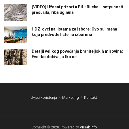
(VIDEO) Užasni prizori u BiH: Rijeka u potpunosti
presušila, riba uginula
HDZ-ovci na listama za izbore: Ovo su imena
koja predvode liste na izborima
Detalji velikog povećanja braniteljskih mirovina:
Evo tko dobiva, a tko ne
Uvjeti korištenja
Marketing
Kontakt
Copyright © 2020. Powered by
Vrisak.info
.