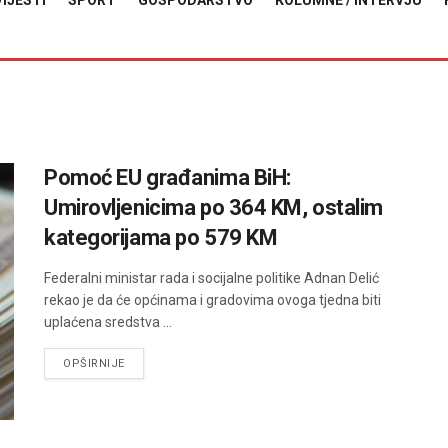
VIJESTI
SPORT
GOSPODARSTVO
KOLUMNE / INTERVJU
Pomoć EU građanima BiH:
Umirovljenicima po 364 KM, ostalim
kategorijama po 579 KM
Federalni ministar rada i socijalne politike Adnan Delić
rekao je da će općinama i gradovima ovoga tjedna biti
uplaćena sredstva ...
DETAILS
OPŠIRNIJE