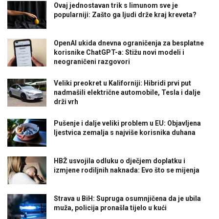
Ovaj jednostavan trik s limunom sve je
popularniji: Zašto ga ljudi drže kraj kreveta?
OpenAI ukida dnevna ograničenja za besplatne
korisnike ChatGPT-a: Stižu novi modeli i
neograničeni razgovori
Veliki preokret u Kaliforniji: Hibridi prvi put
nadmašili električne automobile, Tesla i dalje
drži vrh
Pušenje i dalje veliki problem u EU: Objavljena
ljestvica zemalja s najviše korisnika duhana
HBŽ usvojila odluku o dječjem doplatku i
izmjene rodiljnih naknada: Evo što se mijenja
Strava u BiH: Supruga osumnjičena da je ubila
muža, policija pronašla tijelo u kući