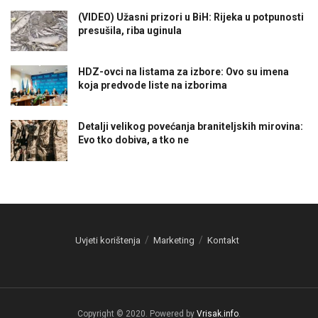
(VIDEO) Užasni prizori u BiH: Rijeka u potpunosti
presušila, riba uginula
HDZ-ovci na listama za izbore: Ovo su imena
koja predvode liste na izborima
Detalji velikog povećanja braniteljskih mirovina:
Evo tko dobiva, a tko ne
Uvjeti korištenja
Marketing
Kontakt
Copyright © 2020. Powered by
Vrisak.info
.