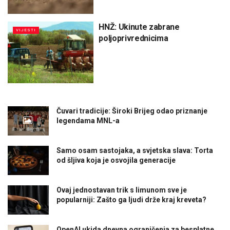
HNŽ: Ukinute zabrane
VIJESTI
poljoprivrednicima
Čuvari tradicije: Široki Brijeg odao priznanje
legendama MNL-a
Samo osam sastojaka, a svjetska slava: Torta
od šljiva koja je osvojila generacije
Ovaj jednostavan trik s limunom sve je
popularniji: Zašto ga ljudi drže kraj kreveta?
OpenAI ukida dnevna ograničenja za besplatne