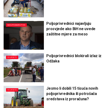
Poljoprivrednici najavljuju
GOSPODARSTVO
prosvjede ako BiH ne uvede
zaštitne mjere za meso
Poljoprivrednici blokirali izlaz iz
VIJESTI
Odžaka
Jesmo li dobili 15 tisuća novih
VIJESTI
poljoprivrednika ili potrošača
sredstava iz proračuna?