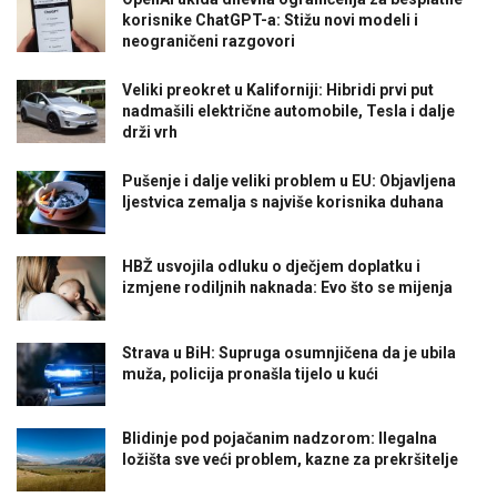
korisnike ChatGPT-a: Stižu novi modeli i
neograničeni razgovori
Veliki preokret u Kaliforniji: Hibridi prvi put
nadmašili električne automobile, Tesla i dalje
drži vrh
Pušenje i dalje veliki problem u EU: Objavljena
ljestvica zemalja s najviše korisnika duhana
HBŽ usvojila odluku o dječjem doplatku i
izmjene rodiljnih naknada: Evo što se mijenja
Strava u BiH: Supruga osumnjičena da je ubila
muža, policija pronašla tijelo u kući
Blidinje pod pojačanim nadzorom: Ilegalna
ložišta sve veći problem, kazne za prekršitelje