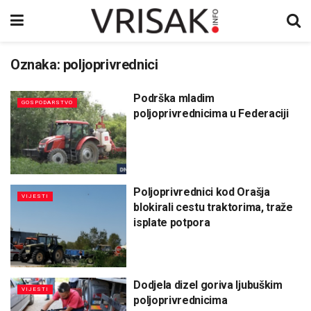
Oznaka:
poljoprivrednici
Podrška mladim
GOSPODARSTVO
poljoprivrednicima u Federaciji
Poljoprivrednici kod Orašja
VIJESTI
blokirali cestu traktorima, traže
isplate potpora
Dodjela dizel goriva ljubuškim
VIJESTI
poljoprivrednicima