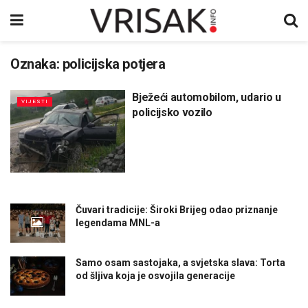
Oznaka:
policijska potjera
Bježeći automobilom, udario u
VIJESTI
policijsko vozilo
Čuvari tradicije: Široki Brijeg odao priznanje
legendama MNL-a
Samo osam sastojaka, a svjetska slava: Torta
od šljiva koja je osvojila generacije