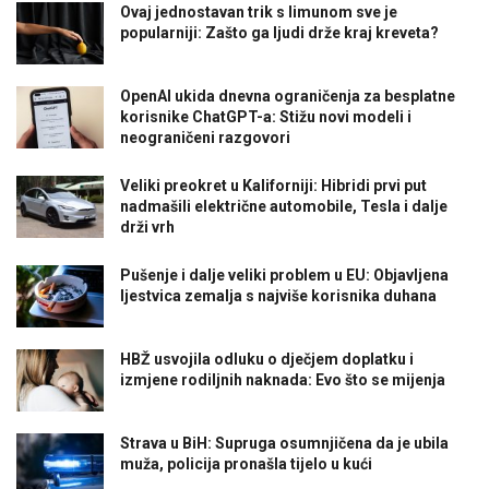
Ovaj jednostavan trik s limunom sve je
popularniji: Zašto ga ljudi drže kraj kreveta?
OpenAI ukida dnevna ograničenja za besplatne
korisnike ChatGPT-a: Stižu novi modeli i
neograničeni razgovori
Veliki preokret u Kaliforniji: Hibridi prvi put
nadmašili električne automobile, Tesla i dalje
drži vrh
Pušenje i dalje veliki problem u EU: Objavljena
ljestvica zemalja s najviše korisnika duhana
HBŽ usvojila odluku o dječjem doplatku i
izmjene rodiljnih naknada: Evo što se mijenja
Strava u BiH: Supruga osumnjičena da je ubila
muža, policija pronašla tijelo u kući