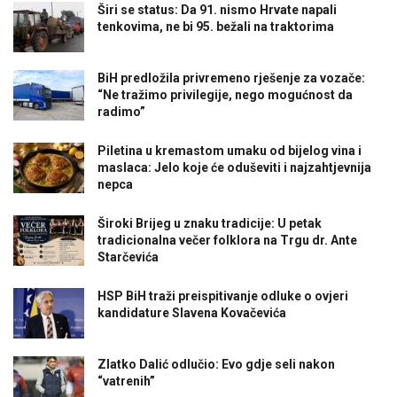
Širi se status: Da 91. nismo Hrvate napali
tenkovima, ne bi 95. bežali na traktorima
BiH predložila privremeno rješenje za vozače:
“Ne tražimo privilegije, nego mogućnost da
radimo”
Piletina u kremastom umaku od bijelog vina i
maslaca: Jelo koje će oduševiti i najzahtjevnija
nepca
Široki Brijeg u znaku tradicije: U petak
tradicionalna večer folklora na Trgu dr. Ante
Starčevića
HSP BiH traži preispitivanje odluke o ovjeri
kandidature Slavena Kovačevića
Zlatko Dalić odlučio: Evo gdje seli nakon
“vatrenih”