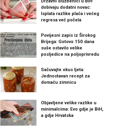
Državni službenici u BiH
dobivaju dodatni novac:
Isplata razlike plaća i većeg
regresa već počela
Povijesni zapis iz Širokog
Brijega: Gotovo 150 dana
suše ostavilo velike
posljedice na poljoprivredu
Sačuvajte okus ljeta:
Jednostavan recept za
domaću zimnicu
Objavljene velike razlike u
minimalcima: Evo gdje je BiH,
a gdje Hrvatska