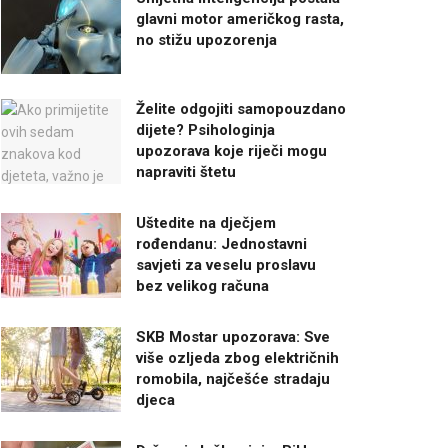
glavni motor američkog rasta,
no stižu upozorenja
Želite odgojiti samopouzdano
dijete? Psihologinja
upozorava koje riječi mogu
napraviti štetu
Uštedite na dječjem
rođendanu: Jednostavni
savjeti za veselu proslavu
bez velikog računa
SKB Mostar upozorava: Sve
više ozljeda zbog električnih
romobila, najčešće stradaju
djeca