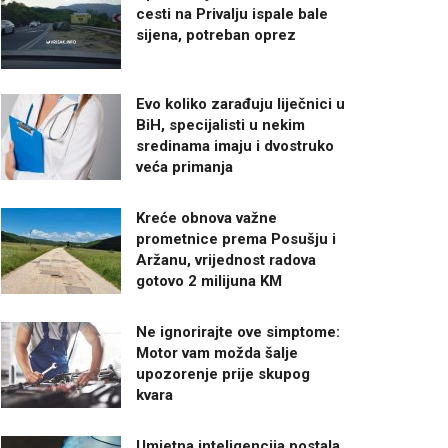
cesti na Privalju ispale bale
sijena, potreban oprez
Evo koliko zarađuju liječnici u
BiH, specijalisti u nekim
sredinama imaju i dvostruko
veća primanja
Kreće obnova važne
prometnice prema Posušju i
Aržanu, vrijednost radova
gotovo 2 milijuna KM
Ne ignorirajte ove simptome:
Motor vam možda šalje
upozorenje prije skupog
kvara
Umjetna inteligencija postala