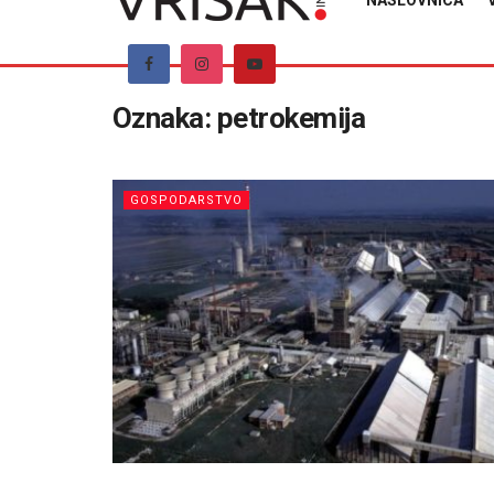
NASLOVNICA
Oznaka:
petrokemija
GOSPODARSTVO