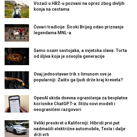
Vozači u HBŽ-u pozvani na oprez zbog divljih
konja na cestama
Čuvari tradicije: Široki Brijeg odao priznanje
legendama MNL-a
Samo osam sastojaka, a svjetska slava: Torta
od šljiva koja je osvojila generacije
Ovaj jednostavan trik s limunom sve je
popularniji: Zašto ga ljudi drže kraj kreveta?
OpenAI ukida dnevna ograničenja za besplatne
korisnike ChatGPT-a: Stižu novi modeli i
neograničeni razgovori
Veliki preokret u Kaliforniji: Hibridi prvi put
nadmašili električne automobile, Tesla i dalje
drži vrh