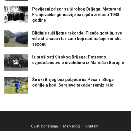
Povijesni prizor sa Širokog Brijega: Maturanti
Franjevačke gimnazije na ispitu zrelosti 1943.
godine
Blidinje ruši ljetne rekorde: Tisuće gostiju, sve
više stranaca i turizam koji nadmašuje zimsku
sezonu
Iz prošlosti Širokog Brijega: Potresno
svjedočanstvo o invalidima iz Mamića i Borajne
Široki Brijeg bez pobjede na Pecari: Sloga
odnijela bod, Sarajevo također remiziralo
Uvjeti korištenja
Marketing
Kontakt