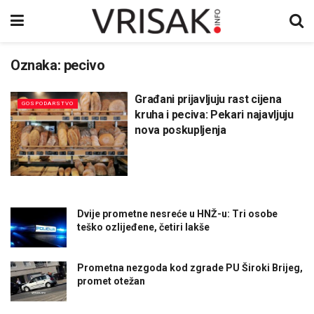
Oznaka:
pecivo
Građani prijavljuju rast cijena
GOSPODARSTVO
kruha i peciva: Pekari najavljuju
nova poskupljenja
Dvije prometne nesreće u HNŽ-u: Tri osobe
teško ozlijeđene, četiri lakše
Prometna nezgoda kod zgrade PU Široki Brijeg,
promet otežan