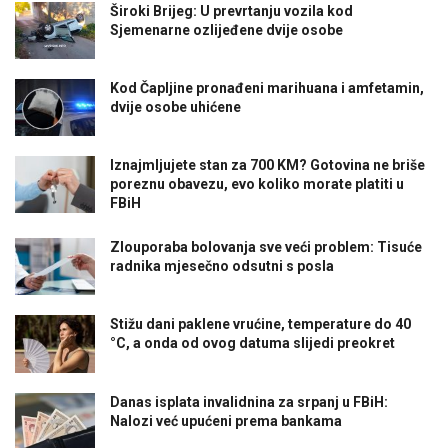
Široki Brijeg: U prevrtanju vozila kod
Sjemenarne ozlijeđene dvije osobe
Kod Čapljine pronađeni marihuana i amfetamin,
dvije osobe uhićene
Iznajmljujete stan za 700 KM? Gotovina ne briše
poreznu obavezu, evo koliko morate platiti u
FBiH
Zlouporaba bolovanja sve veći problem: Tisuće
radnika mjesečno odsutni s posla
Stižu dani paklene vrućine, temperature do 40
°C, a onda od ovog datuma slijedi preokret
Danas isplata invalidnina za srpanj u FBiH:
Nalozi već upućeni prema bankama