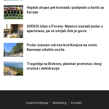
Hajduk utrpao pet komada i pobijedio u borbi za
Europu
(VIDEO) Užas u Poreču: Nijemci izazvali požar u
apartmanu, pa se smijali dok je gorio
Požar izazvao odrone kod Konjica na cestu:
Kamenje oštetilo vozila
Tragedija na Biokovu, planinar preminuo zbog
vrućine i dehidracije
Uvjeti korištenja
Marketing
Kontakt