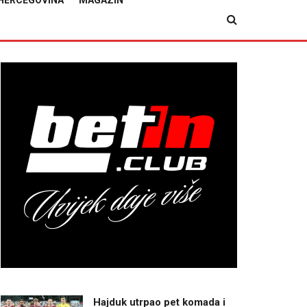
HERCEGOVINA
MAGAZIN
Hajduk utrpao pet komada i