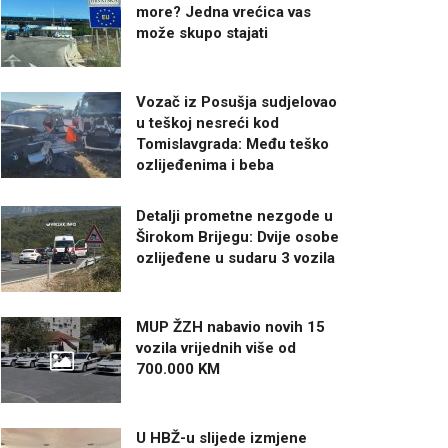
more? Jedna vrećica vas
može skupo stajati
Vozač iz Posušja sudjelovao
u teškoj nesreći kod
Tomislavgrada: Među teško
ozlijeđenima i beba
Detalji prometne nezgode u
Širokom Brijegu: Dvije osobe
ozlijeđene u sudaru 3 vozila
MUP ŽZH nabavio novih 15
vozila vrijednih više od
700.000 KM
U HBŽ-u slijede izmjene