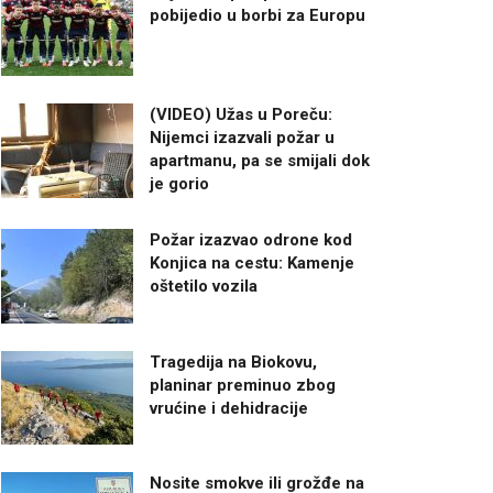
pobijedio u borbi za Europu
(VIDEO) Užas u Poreču:
Nijemci izazvali požar u
apartmanu, pa se smijali dok
je gorio
Požar izazvao odrone kod
Konjica na cestu: Kamenje
oštetilo vozila
Tragedija na Biokovu,
planinar preminuo zbog
vrućine i dehidracije
Nosite smokve ili grožđe na