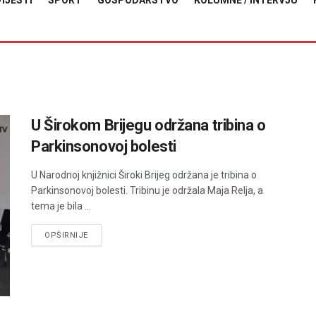
VIJESTI
SPORT
GOSPODARSTVO
KOLUMNE / INTERVJU
U Širokom Brijegu održana tribina o
Parkinsonovoj bolesti
U Narodnoj knjižnici Široki Brijeg održana je tribina o
Parkinsonovoj bolesti. Tribinu je održala Maja Relja, a
tema je bila ...
DETAILS
OPŠIRNIJE