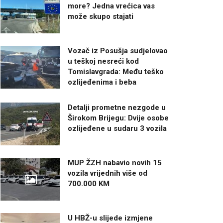
more? Jedna vrećica vas
može skupo stajati
Vozač iz Posušja sudjelovao
u teškoj nesreći kod
Tomislavgrada: Među teško
ozlijeđenima i beba
Detalji prometne nezgode u
Širokom Brijegu: Dvije osobe
ozlijeđene u sudaru 3 vozila
MUP ŽZH nabavio novih 15
vozila vrijednih više od
700.000 KM
U HBŽ-u slijede izmjene