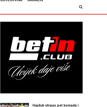
HERCEGOVINA
MAGAZIN
Hajduk utrpao pet komada i