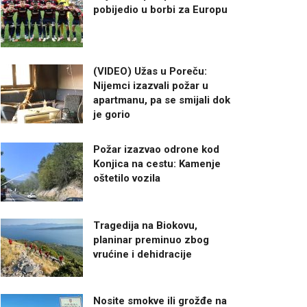
pobijedio u borbi za Europu
(VIDEO) Užas u Poreču:
Nijemci izazvali požar u
apartmanu, pa se smijali dok
je gorio
Požar izazvao odrone kod
Konjica na cestu: Kamenje
oštetilo vozila
Tragedija na Biokovu,
planinar preminuo zbog
vrućine i dehidracije
Nosite smokve ili grožđe na