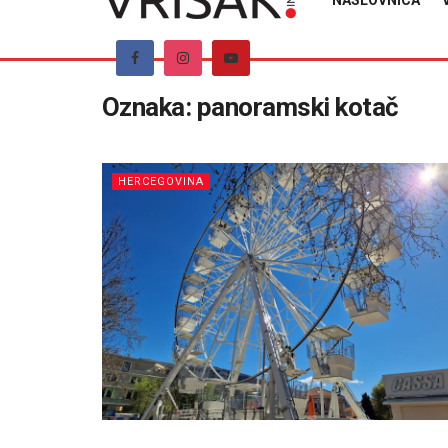
NASLOVNICA
Oznaka:
panoramski kotač
HERCEGOVINA