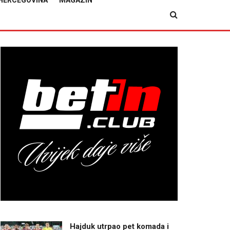
HERCEGOVINA
MAGAZIN
Hajduk utrpao pet komada i