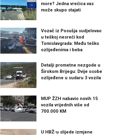
more? Jedna vrećica vas
može skupo stajati
Vozač iz Posušja sudjelovao
u teškoj nesreći kod
Tomislavgrada: Među teško
ozlijeđenima i beba
Detalji prometne nezgode u
Širokom Brijegu: Dvije osobe
ozlijeđene u sudaru 3 vozila
MUP ŽZH nabavio novih 15
vozila vrijednih više od
700.000 KM
U HBŽ-u slijede izmjene