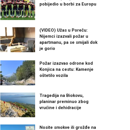
pobijedio u borbi za Europu
(VIDEO) Užas u Poreču:
Nijemci izazvali požar u
apartmanu, pa se smijali dok
je gorio
Požar izazvao odrone kod
Konjica na cestu: Kamenje
oštetilo vozila
Tragedija na Biokovu,
planinar preminuo zbog
vrućine i dehidracije
Nosite smokve ili grožđe na