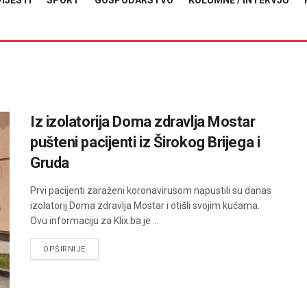
VIJESTI
SPORT
GOSPODARSTVO
KOLUMNE / INTERVJU
Iz izolatorija Doma zdravlja Mostar
pušteni pacijenti iz Širokog Brijega i
Gruda
Prvi pacijenti zaraženi koronavirusom napustili su danas
izolatorij Doma zdravlja Mostar i otišli svojim kućama.
Ovu informaciju za Klix.ba je ...
DETAILS
OPŠIRNIJE