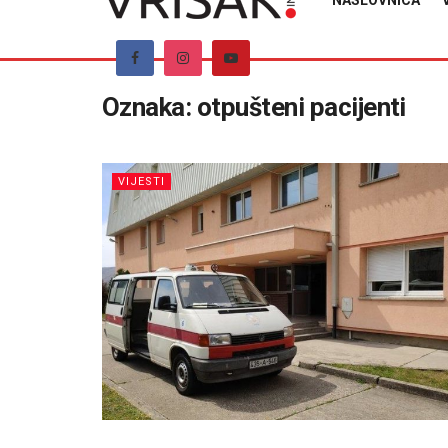
NASLOVNICA
Oznaka:
otpušteni pacijenti
VIJESTI