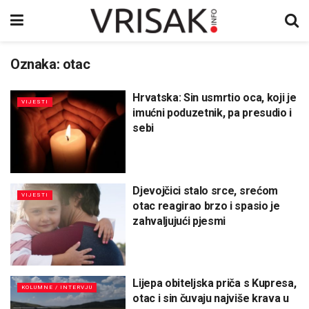
Oznaka:
otac
Hrvatska: Sin usmrtio oca, koji je
VIJESTI
imućni poduzetnik, pa presudio i
sebi
Djevojčici stalo srce, srećom
VIJESTI
otac reagirao brzo i spasio je
zahvaljujući pjesmi
Lijepa obiteljska priča s Kupresa,
KOLUMNE / INTERVJU
otac i sin čuvaju najviše krava u