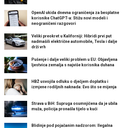
OpenAI ukida dnevna ograničenja za besplatne
korisnike ChatGPT-a: Stižu novi modeli i
neograničeni razgovori
Veliki preokret u Kaliforniji: Hibridi prvi put
nadmašili električne automobile, Tesla i dalje
drži vrh
Pušenje i dalje veliki problem u EU: Objavljena
ljestvica zemalja s najviše korisnika duhana
HBŽ usvojila odluku o dječjem doplatku i
izmjene rodiljnih naknada: Evo što se mijenja
Strava u BiH: Supruga osumnjičena da je ubila
muža, policija pronašla tijelo u kući
Blidinje pod pojačanim nadzorom: Ilegalna