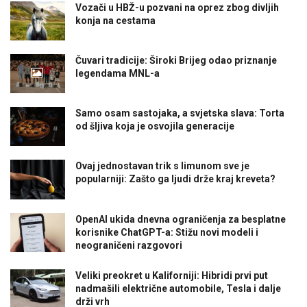
Vozači u HBŽ-u pozvani na oprez zbog divljih
konja na cestama
Čuvari tradicije: Široki Brijeg odao priznanje
legendama MNL-a
Samo osam sastojaka, a svjetska slava: Torta
od šljiva koja je osvojila generacije
Ovaj jednostavan trik s limunom sve je
popularniji: Zašto ga ljudi drže kraj kreveta?
OpenAI ukida dnevna ograničenja za besplatne
korisnike ChatGPT-a: Stižu novi modeli i
neograničeni razgovori
Veliki preokret u Kaliforniji: Hibridi prvi put
nadmašili električne automobile, Tesla i dalje
drži vrh