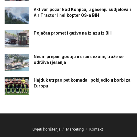
Aktivan požar kod Konjica, u gašenju sudjelovali
Air Tractor i helikopter OS-a BiH
Pojačan promet i gužve na izlazu iz BiH
Neum prepun gostiju u srcu sezone, traže se
održiva rješenja
Hajduk utrpao pet komada i pobijedio u borbi za
Europu
Uvjeti korištenja
Marketing
Kontakt