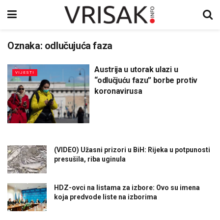
Oznaka:
odlučujuća faza
Austrija u utorak ulazi u
VIJESTI
“odlučjuću fazu” borbe protiv
koronavirusa
(VIDEO) Užasni prizori u BiH: Rijeka u potpunosti
presušila, riba uginula
HDZ-ovci na listama za izbore: Ovo su imena
koja predvode liste na izborima