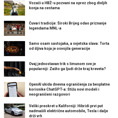
Vozači u HBŽ-u pozvani na oprez zbog divljih
konja na cestama
Čuvari tradicije: Široki Brijeg odao priznanje
legendama MNL-a
Samo osam sastojaka, a svjetska slava: Torta
od šljiva koja je osvojila generacije
Ovaj jednostavan trik s limunom sve je
popularniji: Zašto ga ljudi drže kraj kreveta?
OpenAI ukida dnevna ograničenja za besplatne
korisnike ChatGPT-a: Stižu novi modeli i
neograničeni razgovori
Veliki preokret u Kaliforniji: Hibridi prvi put
nadmašili električne automobile, Tesla i dalje
drži vrh