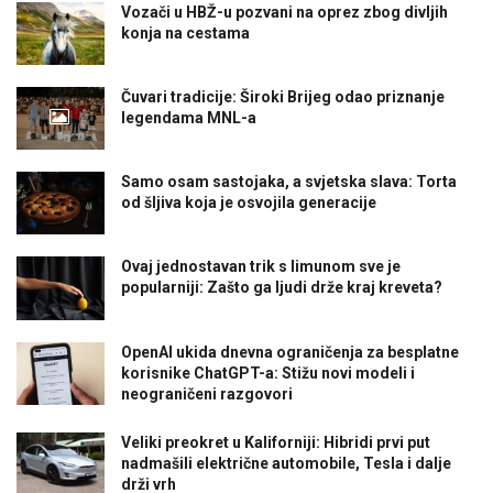
Vozači u HBŽ-u pozvani na oprez zbog divljih
konja na cestama
Čuvari tradicije: Široki Brijeg odao priznanje
legendama MNL-a
Samo osam sastojaka, a svjetska slava: Torta
od šljiva koja je osvojila generacije
Ovaj jednostavan trik s limunom sve je
popularniji: Zašto ga ljudi drže kraj kreveta?
OpenAI ukida dnevna ograničenja za besplatne
korisnike ChatGPT-a: Stižu novi modeli i
neograničeni razgovori
Veliki preokret u Kaliforniji: Hibridi prvi put
nadmašili električne automobile, Tesla i dalje
drži vrh