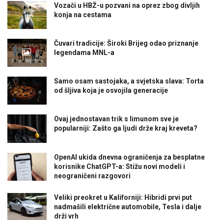
Vozači u HBŽ-u pozvani na oprez zbog divljih
konja na cestama
Čuvari tradicije: Široki Brijeg odao priznanje
legendama MNL-a
Samo osam sastojaka, a svjetska slava: Torta
od šljiva koja je osvojila generacije
Ovaj jednostavan trik s limunom sve je
popularniji: Zašto ga ljudi drže kraj kreveta?
OpenAI ukida dnevna ograničenja za besplatne
korisnike ChatGPT-a: Stižu novi modeli i
neograničeni razgovori
Veliki preokret u Kaliforniji: Hibridi prvi put
nadmašili električne automobile, Tesla i dalje
drži vrh